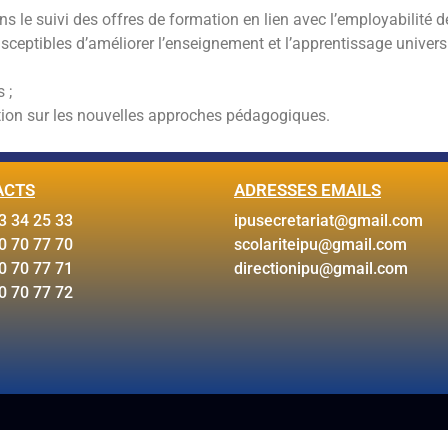
s le suivi des offres de formation en lien avec l’employabilité d
ceptibles d’améliorer l’enseignement et l’apprentissage universit
 ;
mation sur les nouvelles approches pédagogiques.
ACTS
ADRESSES EMAILS
3 34 25 33
ipusecretariat@gmail.com
0 70 77 70
scolariteipu@gmail.com
0 70 77 71
directionipu@gmail.com
0 70 77 72