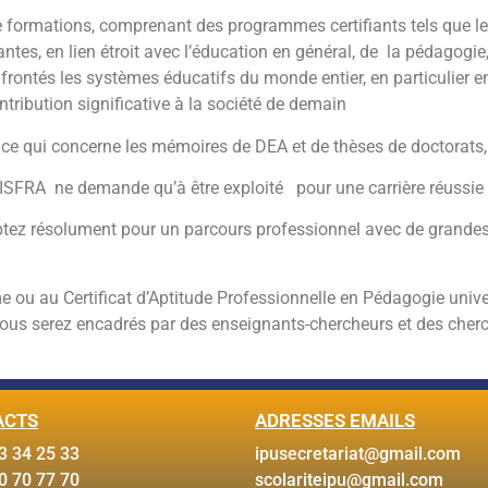
rmations, comprenant des programmes certifiants tels que le Ce
, en lien étroit avec l’éducation en général, de la pédagogie, d
frontés les systèmes éducatifs du monde entier, en particulier e
ntribution significative à la société de demain
e qui concerne les mémoires de DEA et de thèses de doctorats, r
 l’ISFRA ne demande qu’à être exploité pour une carrière réussie
optez résolument pour un parcours professionnel avec de grandes
ou au Certificat d’Aptitude Professionnelle en Pédagogie univer
ux, vous serez encadrés par des enseignants-chercheurs et des che
ACTS
ADRESSES EMAILS
3 34 25 33
ipusecretariat@gmail.com
0 70 77 70
scolariteipu@gmail.com